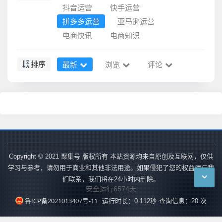
抖音运营
快手运营
拼多多运营
亚马逊运营
电商快讯
电商知识
最新
浏览
评论
排序
Copyright © 2021 聚集号 版权所有 本站资源均来自原创及互联网，仅供
学习与参考，请勿用于商业和其他非法用途。如果侵犯了您的权益请与我
们联系，我们将在24小时内删除。
安全运行
6574
天
鲁ICP备2021013407号-11
运行时长：0.112秒
查询信息：20 次